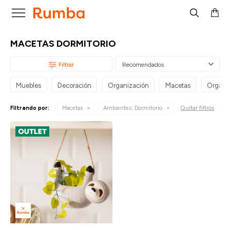

MACETAS DORMITORIO
Recomendados
Muebles
Decoración
Organización
Macetas
Organiz
Quitar filtros
Filtrando por:
Macetas
Ambientes:
Dormitorio