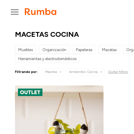

MACETAS COCINA
Muebles
Organización
Papeleras
Macetas
Orga
Herramientas y electrodomésticos
Quitar filtros
Filtrando por:
Macetas
Ambientes:
Cocina