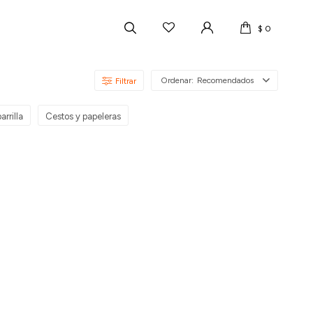
$
0
Recomendados
arrilla
Cestos y papeleras