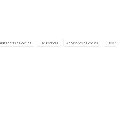
nizadores de cocina
Escurridores
Accesorios de cocina
Bar y p