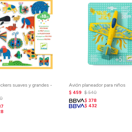
ickers suaves y grandes -
Avión planeador para niños
$
459
$
540
10
$
378
$
432
87
28