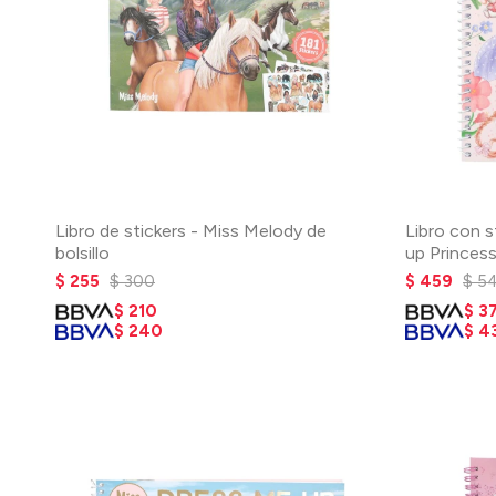
Libro de stickers - Miss Melody de
Libro con 
bolsillo
up Princes
$
255
$
300
$
459
$
5
$
210
$
3
$
240
$
4