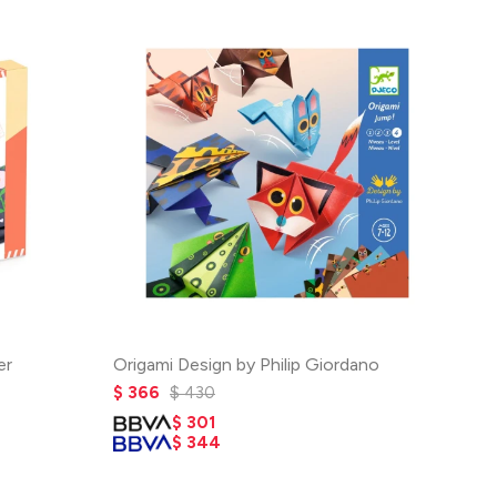
er
Origami Design by Philip Giordano
$
366
$
430
$
301
$
344