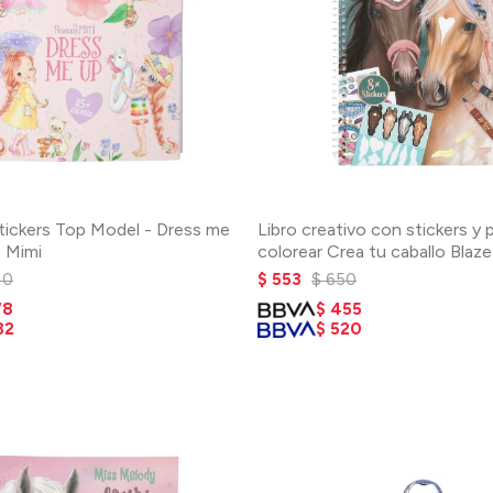
stickers Top Model - Dress me
Libro creativo con stickers y 
s Mimi
colorear Crea tu caballo Blaze
40
$
553
$
650
78
$
455
32
$
520