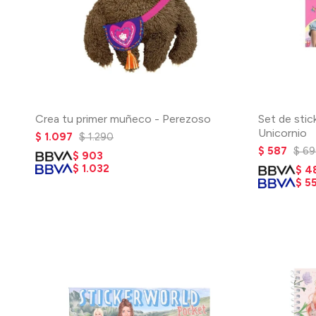
Crea tu primer muñeco - Perezoso
Set de stic
Unicornio
$
1.097
$
1.290
$
587
$
69
$
903
$
1.032
$
4
$
5