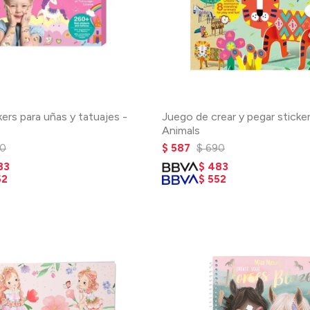
kers para uñas y tatuajes -
Juego de crear y pegar sticker
Animals
0
$
587
$
690
83
$
483
52
$
552