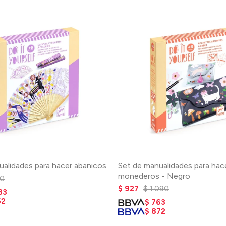
ualidades para hacer abanicos
Set de manualidades para hac
monederos - Negro
0
$
927
$
1.090
83
52
$
763
$
872