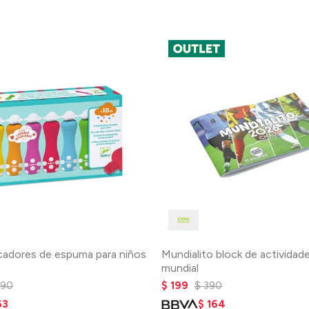
cadores de espuma para niños
Mundialito block de actividade
mundial
090
$
199
$
390
63
$
164