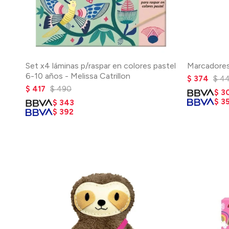
Set x4 láminas p/raspar en colores pastel
Marcadores 
6-10 años - Melissa Catrillon
$
374
$
4
$
417
$
490
$
3
$
3
$
343
$
392