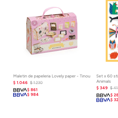
Maletin de papeleria Lovely paper - Tinou
Set x 60 st
Animals
$
1.046
$
1.230
$
349
$
4
$
861
$
984
$
2
$
3