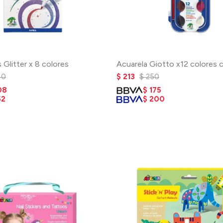
Glitter x 8 colores
Acuarela Giotto x12 colores c
40
$
213
$
250
08
$
175
52
$
200