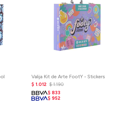
bol
Valija Kit de Arte FootY - Stickers
$
1.012
$
1.190
$
833
$
952