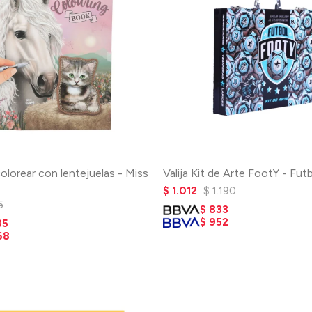
colorear con lentejuelas - Miss
Valija Kit de Arte FootY - Fut
$
1.012
$
1.190
5
$
833
$
952
85
68