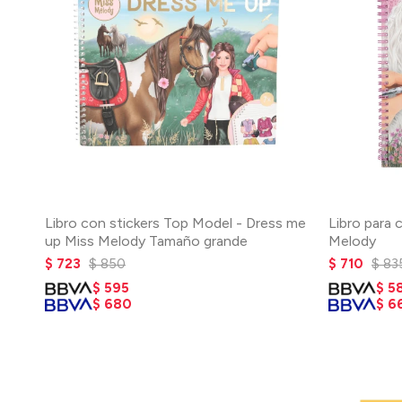
Libro con stickers Top Model - Dress me
Libro para 
up Miss Melody Tamaño grande
Melody
$
723
$
850
$
710
$
83
$
595
$
5
$
680
$
6