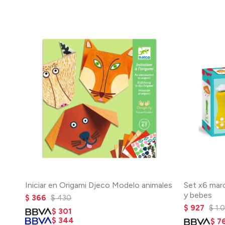
Iniciar en Origami Djeco Modelo animales
Set x6 mar
y bebes
$
366
$
430
$
927
$
1.
$
301
$
344
$
7