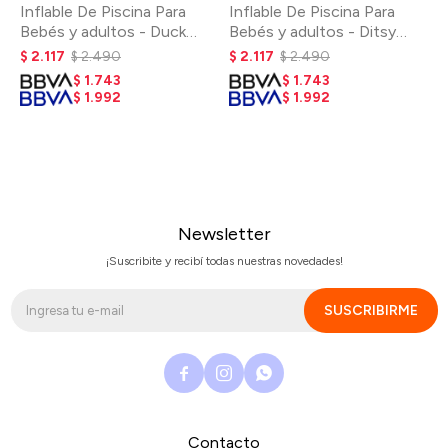
Inflable De Piscina Para
Inflable De Piscina Para
Bebés y adultos - Duck
Bebés y adultos - Ditsy
Sage Stripe
Floral
$
2.117
$
2.490
$
2.117
$
2.490
$
1.743
$
1.743
$
1.992
$
1.992
Newsletter
¡Suscribite y recibí todas nuestras novedades!
SUSCRIBIRME



Contacto