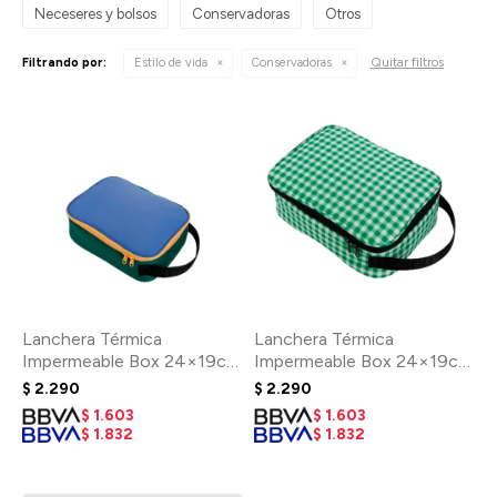
Neceseres y bolsos
Conservadoras
Otros
Quitar filtros
Filtrando por:
Estilo de vida
Conservadoras
Lanchera Térmica
Lanchera Térmica
Impermeable Box 24×19cm
Impermeable Box 24×19cm
- Meadow Mix
- Green gingham
$
2.290
$
2.290
$
1.603
$
1.603
$
1.832
$
1.832