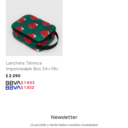
Lanchera Térmica
Impermeable Box 24×19cm
- Snoopy Red
$
2.290
$
1.603
$
1.832
Newsletter
¡Suscribite y recibí todas nuestras novedades!