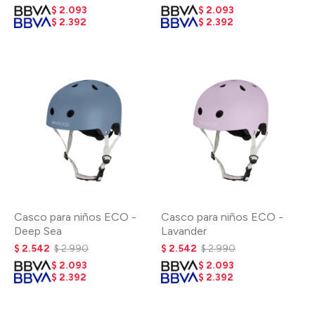
$
2.093
$
2.093
$
2.392
$
2.392
Casco para niños ECO -
Casco para niños ECO -
Deep Sea
Lavander
$
2.542
$
2.990
$
2.542
$
2.990
$
2.093
$
2.093
$
2.392
$
2.392