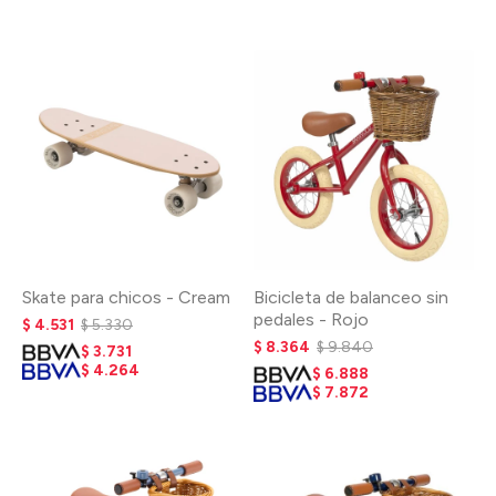
Skate para chicos - Cream
Bicicleta de balanceo sin
pedales - Rojo
$
4.531
$
5.330
$
8.364
$
9.840
$
3.731
$
4.264
$
6.888
$
7.872