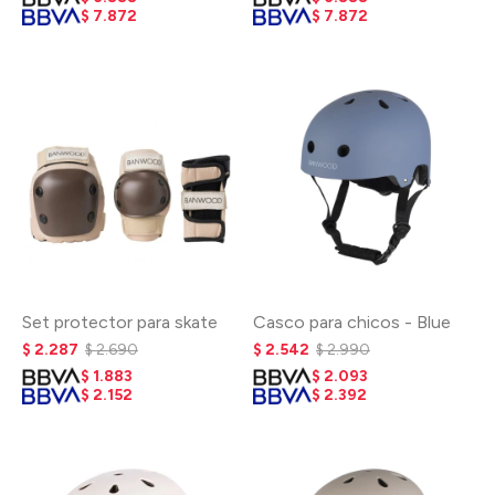
$
7.872
$
7.872
Set protector para skate
Casco para chicos - Blue
$
2.287
$
2.690
$
2.542
$
2.990
$
1.883
$
2.093
$
2.152
$
2.392