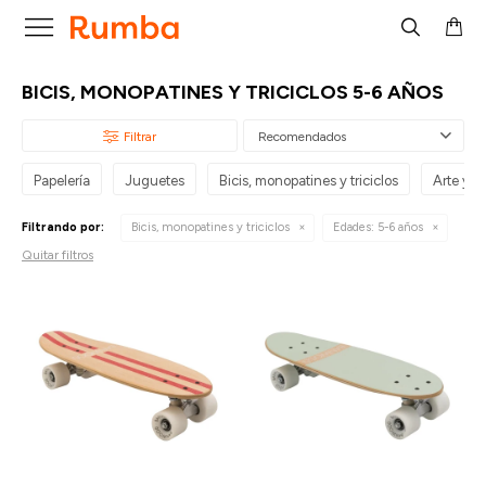

BICIS, MONOPATINES Y TRICICLOS 5-6 AÑOS
Recomendados
Papelería
Juguetes
Bicis, monopatines y triciclos
Arte y p
Filtrando por:
Bicis, monopatines y triciclos
Edades:
5-6 años
Quitar filtros