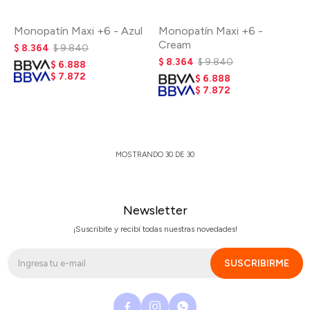
Monopatín Maxi +6 - Azul
Monopatín Maxi +6 -
Cream
$
8.364
$
9.840
$
8.364
$
9.840
$
6.888
$
7.872
$
6.888
$
7.872
MOSTRANDO
30
DE
30
Newsletter
¡Suscribite y recibí todas nuestras novedades!
SUSCRIBIRME


