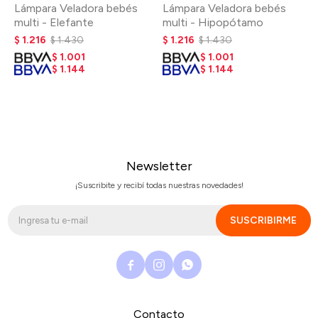
Lámpara Veladora bebés
Lámpara Veladora bebés
multi - Elefante
multi - Hipopótamo
$
1.216
$
1.430
$
1.216
$
1.430
$
1.001
$
1.001
$
1.144
$
1.144
Newsletter
¡Suscribite y recibí todas nuestras novedades!
SUSCRIBIRME



Contacto