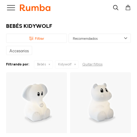

BEBÉS KIDYWOLF
Recomendados
Accesorios
Quitar filtros
Filtrando por:
Bebés
Kidywolf