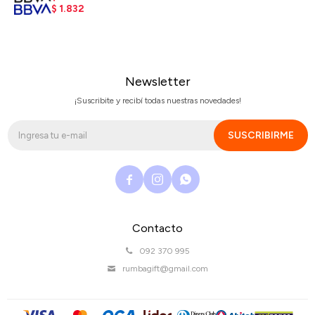
$
1.832
Newsletter
¡Suscribite y recibí todas nuestras novedades!
SUSCRIBIRME



Contacto
092 370 995
rumbagift@gmail.com