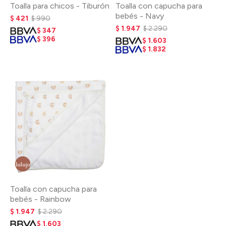
Toalla para chicos - Tiburón
Toalla con capucha para
bebés - Navy
$
421
$
990
$
1.947
$
2.290
$
347
$
396
$
1.603
$
1.832
Toalla con capucha para
bebés - Rainbow
$
1.947
$
2.290
$
1.603