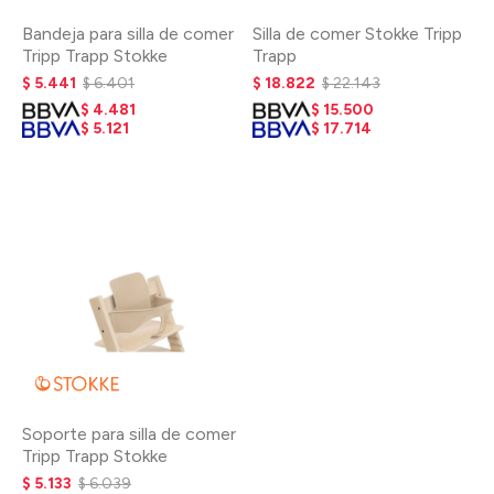
Bandeja para silla de comer
Silla de comer Stokke Tripp
Tripp Trapp Stokke
Trapp
$
5.441
$
6.401
$
18.822
$
22.143
$
4.481
$
15.500
$
5.121
$
17.714
Soporte para silla de comer
Tripp Trapp Stokke
$
5.133
$
6.039