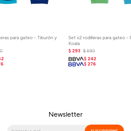
lleras para gateo - Tiburón y
Set x2 rodilleras para gateo -
Koala
0
$
293
$
690
42
$
242
76
$
276
Newsletter