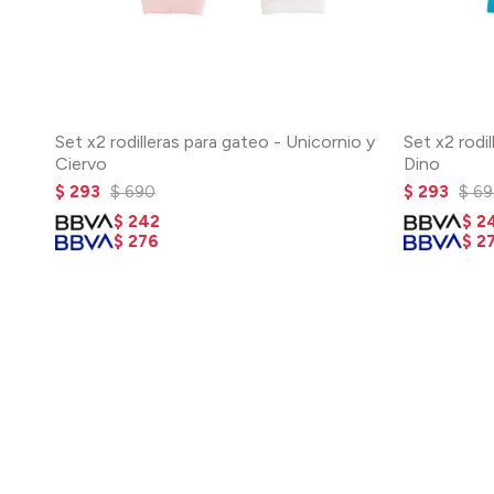
Set x2 rodilleras para gateo - Unicornio y
Set x2 rodi
Ciervo
Dino
$
293
$
690
$
293
$
69
$
242
$
2
$
276
$
2