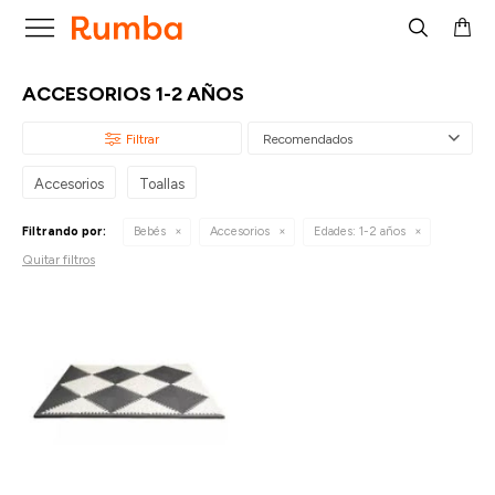

ACCESORIOS 1-2 AÑOS
Recomendados
Accesorios
Toallas
Filtrando por:
Bebés
Accesorios
Edades:
1-2 años
Quitar filtros