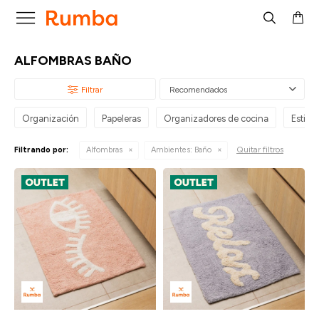

ALFOMBRAS BAÑO
Recomendados
Organización
Papeleras
Organizadores de cocina
Estilo 
Quitar filtros
Filtrando por:
Alfombras
Ambientes:
Baño