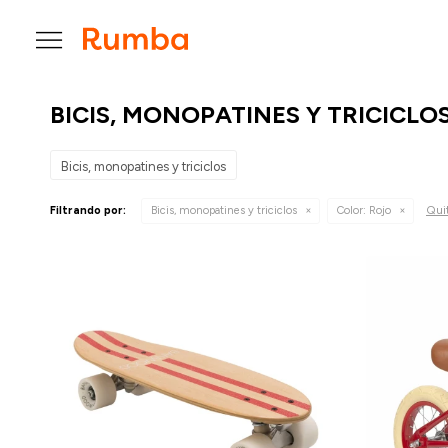

BICIS, MONOPATINES Y TRICICLO
Bicis, monopatines y triciclos
Quit
Filtrando por:
Bicis, monopatines y triciclos
Color:
Rojo