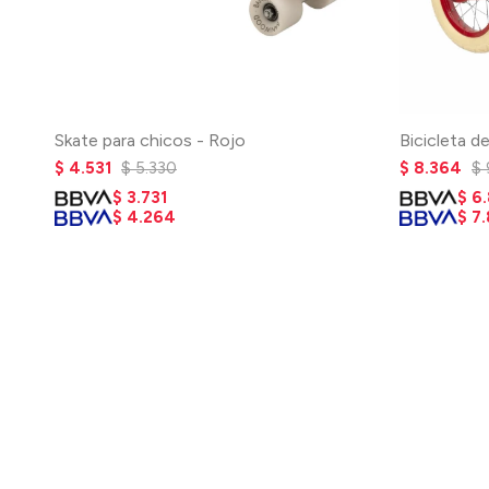
Skate para chicos - Rojo
Bicicleta d
$
4.531
$
5.330
$
8.364
$
$
3.731
$
6
$
4.264
$
7