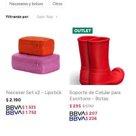
Neceseres y bolsos
Otros
Filtrando por:
Color:
Rojo
Neceser Set x2 - Lipstick
Soporte de Celular para
Escritorio - Botas
$
2.190
$
295
$
590
$
1.533
$
1.752
$
207
$
236