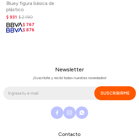
Bluey figura básica de
plástico
$
931
$
2.190
$
767
$
876
Newsletter
¡Suscribite y recibí todas nuestras novedades!
SUSCRIBIRME



Contacto