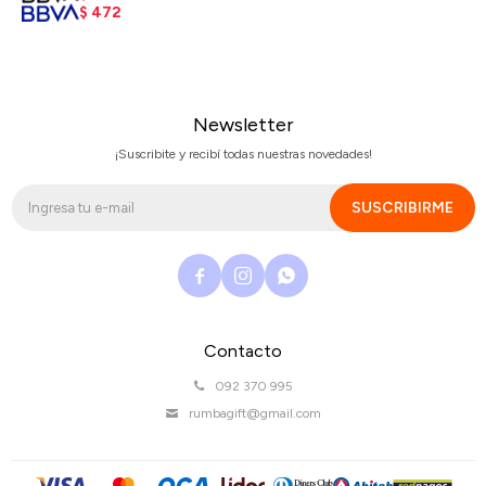
$
472
Newsletter
¡Suscribite y recibí todas nuestras novedades!
SUSCRIBIRME



Contacto
092 370 995
rumbagift@gmail.com