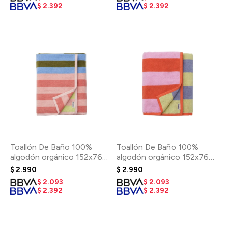
$
2.392
$
2.392
Toallón De Baño 100%
Toallón De Baño 100%
algodón orgánico 152x76
algodón orgánico 152x76
Cm - Sherbet Stripe
Cm - Pool Stripe
$
2.990
$
2.990
$
2.093
$
2.093
$
2.392
$
2.392