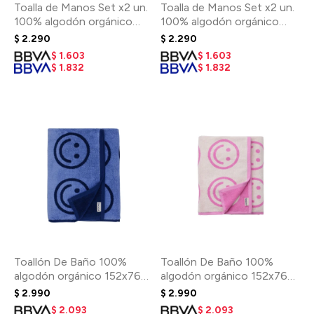
Toalla de Manos Set x2 un.
Toalla de Manos Set x2 un.
100% algodón orgánico
100% algodón orgánico
76x51cm - Pool Stripe Mix
76x51cm - Happy Pink Blue
$
2.290
$
2.290
$
1.603
$
1.603
$
1.832
$
1.832
Toallón De Baño 100%
Toallón De Baño 100%
algodón orgánico 152x76
algodón orgánico 152x76
Cm - Happy Blue
Cm - Happy Pink
$
2.990
$
2.990
$
2.093
$
2.093