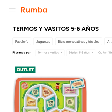

TERMOS Y VASITOS 5-6 AÑOS
Papelería
Juguetes
Bicis, monopatines y triciclos
Art
Quitar filt
Filtrando por:
Termos y vasitos
Edades:
5-6 años