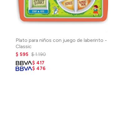
Plato para niños con juego de laberinto -
Classic
$
595
$
1.190
$
417
$
476