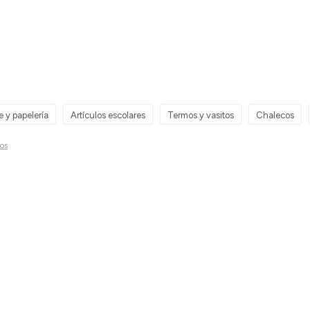
e y papelería
Artículos escolares
Termos y vasitos
Chalecos
ros