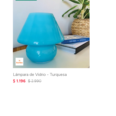
Lámpara de Vidrio - Turquesa
$
1.196
$
2.990