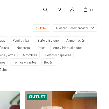
$
0
Recomendados
eras
Parrilla y bar
Baño e higiene
Alimentación
Bolsos
Necesers
Útiles
Arte y Manualidades
mos y otros
Alfombras
Cestos y papeleras
ares
Termos y vasitos
Bebés
 Bebé