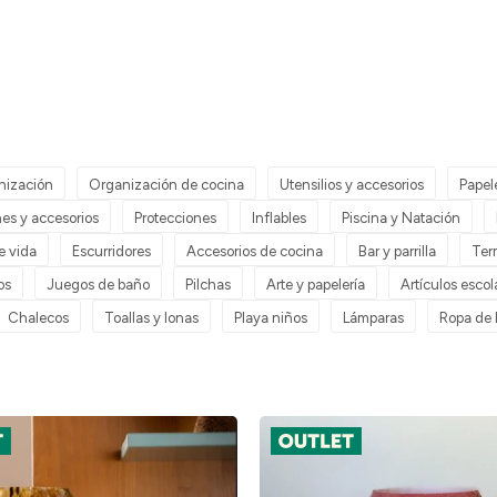
nización
Organización de cocina
Utensilios y accesorios
Papel
es y accesorios
Protecciones
Inflables
Piscina y Natación
de vida
Escurridores
Accesorios de cocina
Bar y parrilla
Ter
os
Juegos de baño
Pilchas
Arte y papelería
Artículos escol
Chalecos
Toallas y lonas
Playa niños
Lámparas
Ropa de