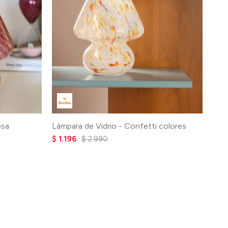
osa
Lámpara de Vidrio - Confetti colores
$
1.196
$
2.990