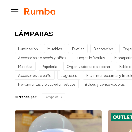

LÁMPARAS
Iluminación
Muebles
Textiles
Decoración
Orga
Accesorios de bebés y niños
Juegos infantiles
Monopatin
Macetas
Papelería
Organizadores de cocina
Estilo 
Accesorios de baño
Juguetes
Bicis, monopatines y tricicl
Herramientas y electrodomésticos
Bolsos y conservadoras
Filtrando por:
Lámparas