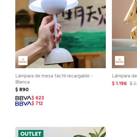
Lámpara de mesa táctil recargable -
Lámpara de
Blanca
$
1.196
$
2
$
890
$
623
$
712