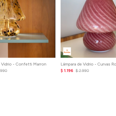
 Vidrio - Confetti Marron
Lámpara de Vidrio - Curvas R
.990
$
1.196
$
2.990