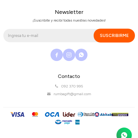
Newsletter
¡Suscribite y recibí todas nuestras novedades!
SUSCRIBIRME



Contacto
092 370 995
rumbagift@gmail.com