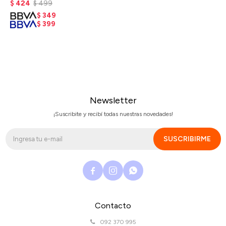
$
424
$
499
$
349
$
399
Newsletter
¡Suscribite y recibí todas nuestras novedades!
SUSCRIBIRME



Contacto
092 370 995