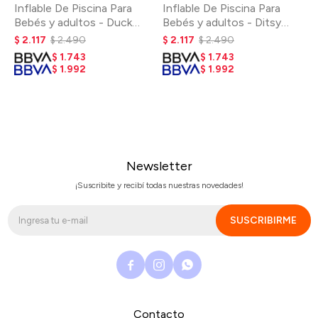
Inflable De Piscina Para
Inflable De Piscina Para
Bebés y adultos - Duck
Bebés y adultos - Ditsy
Sage Stripe
Floral
$
2.117
$
2.490
$
2.117
$
2.490
$
1.743
$
1.743
$
1.992
$
1.992
Newsletter
¡Suscribite y recibí todas nuestras novedades!
SUSCRIBIRME



Contacto