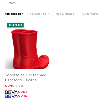
Otros
Quitar filtros
Filtrando por:
Estilo de vida
Fred & Friends
Soporte de Celular para
Escritorio - Botas
$
295
$
590
$
207
$
236