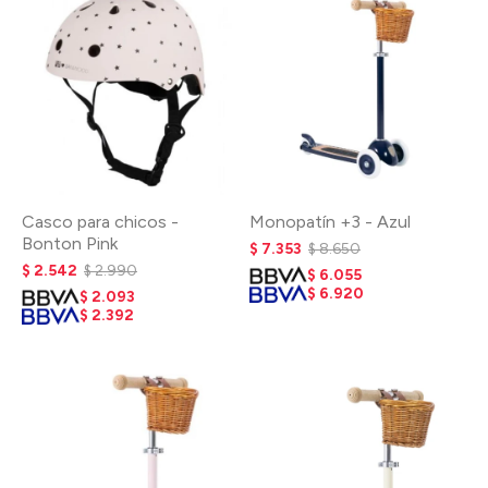
Casco para chicos -
Monopatín +3 - Azul
Bonton Pink
$
7.353
$
8.650
$
2.542
$
2.990
$
6.055
$
6.920
$
2.093
$
2.392