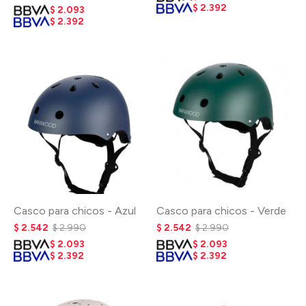
$
2.392
$
2.093
$
2.392
Casco para chicos - Azul
Casco para chicos - Verde
$
2.542
$
2.990
$
2.542
$
2.990
$
2.093
$
2.093
$
2.392
$
2.392