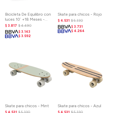
Bicicleta De Equilibro con
Skate para chicos - Rojo
luces 10´ +18 Meses -
$
4.531
$
5.330
Naranja
$
3.817
$
4.490
$
3.731
$
4.264
$
3.143
$
3.592
Skate para chicos - Mint
Skate para chicos - Azul
$
4.531
$
5.330
$
4.531
$
5.330