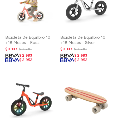
Bicicleta De Equilibro 10´
Bicicleta De Equilibro 10´
+18 Meses - Rosa
+18 Meses - Silver
$
3.137
$
3.690
$
3.137
$
3.690
$
2.583
$
2.583
$
2.952
$
2.952