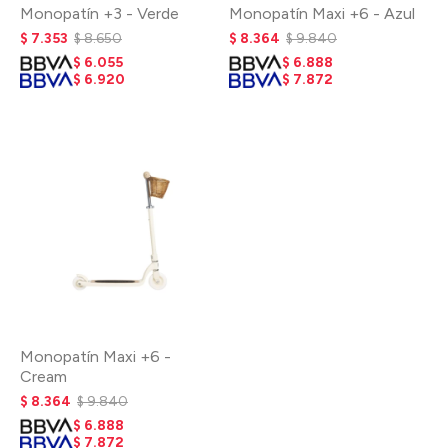
Monopatín +3 - Verde
Monopatín Maxi +6 - Azul
$
7.353
$
8.650
$
8.364
$
9.840
$
6.055
$
6.888
$
6.920
$
7.872
Monopatín Maxi +6 -
Cream
$
8.364
$
9.840
$
6.888
$
7.872