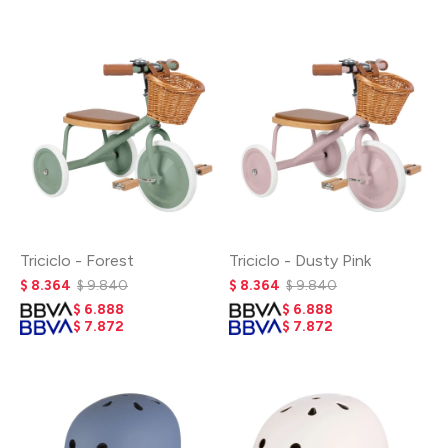
Triciclo - Forest
Triciclo - Dusty Pink
$
8.364
$
9.840
$
8.364
$
9.840
$
6.888
$
6.888
$
7.872
$
7.872