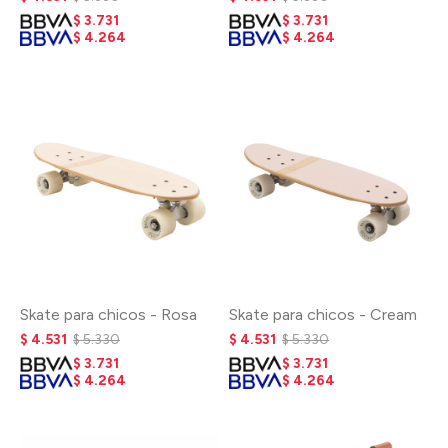
$
3.731
$
3.731
$
4.264
$
4.264
Skate para chicos - Rosa
Skate para chicos - Cream
$
4.531
$
5.330
$
4.531
$
5.330
$
3.731
$
3.731
$
4.264
$
4.264