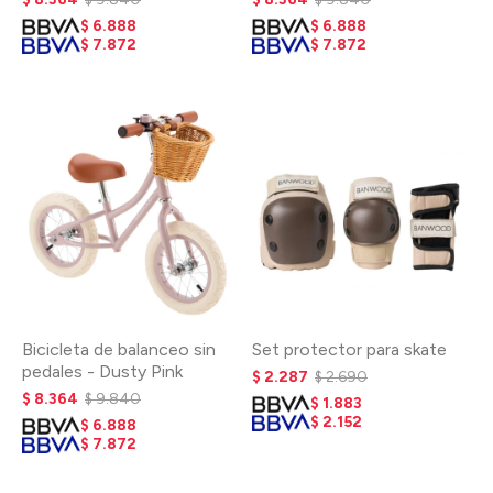
$
6.888
$
6.888
$
7.872
$
7.872
Bicicleta de balanceo sin
Set protector para skate
pedales - Dusty Pink
$
2.287
$
2.690
$
8.364
$
9.840
$
1.883
$
2.152
$
6.888
$
7.872