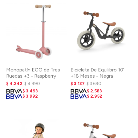
Monopatín ECO de Tres
Bicicleta De Equilibro 10´
Ruedas +3 - Raspberry
+18 Meses - Negra
$
4.242
$
4.990
$
3.137
$
3.690
$
3.493
$
2.583
$
3.992
$
2.952