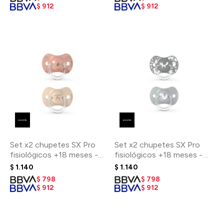
$
912
$
912
Set x2 chupetes SX Pro
Set x2 chupetes SX Pro
fisiológicos +18 meses -
fisiológicos +18 meses -
Corazón beige
Fox Gris
$
1.140
$
1.140
$
798
$
798
$
912
$
912