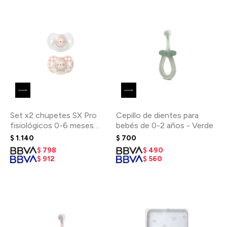
Set x2 chupetes SX Pro
Cepillo de dientes para
fisiológicos 0-6 meses
bebés de 0-2 años - Verde
Brilla en la oscuridad
$
1.140
$
700
$
798
$
490
$
912
$
560