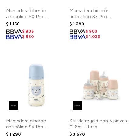
Mamadera biberón
Mamadera biberón
anticólico SX Pro
anticólico SX Pro
fisiológico 150 ml 0-3m -
fisiológico 270 ml 3-6m -
$
1.150
$
1.290
Birdies Verde
Oso Rosa
$
805
$
903
$
920
$
1.032
Mamadera biberón
Set de regalo con 5 piezas
anticólico SX Pro
0-6m - Rosa
fisiológico 270 ml 3-6m -
$
1.290
$
3.670