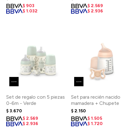
Oso Azul
$
903
$
2.569
$
1.032
$
2.936
Set de regalo con 5 piezas
Set para recién nacido
0-6m - Verde
mamadera + Chupete
$
3.670
$
2.150
$
2.569
$
1.505
$
2.936
$
1.720