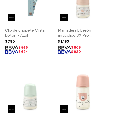
Clip de chupete Cinta
Mamadera biberón
botón - Azul
anticólico SX Pro
fisiológico 150 ml 0-3m -
$
780
$
1.150
Birdies Rosa
$
546
$
805
$
624
$
920