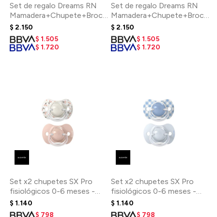
Set de regalo Dreams RN
Set de regalo Dreams RN
Mamadera+Chupete+Broche
Mamadera+Chupete+Broche
cinta - Verde
cinta - Salmón
$
2.150
$
2.150
$
1.505
$
1.505
$
1.720
$
1.720
Set x2 chupetes SX Pro
Set x2 chupetes SX Pro
fisiológicos 0-6 meses -
fisiológicos 0-6 meses -
Birdies Rosa
Azul
$
1.140
$
1.140
$
798
$
798