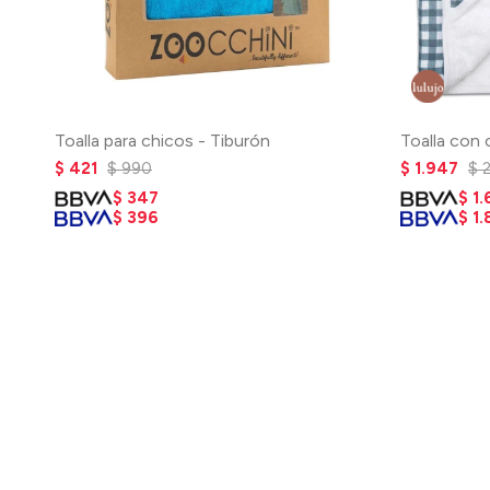
Toalla para chicos - Tiburón
Toalla con
$
421
$
990
$
1.947
$
$
347
$
1.
$
396
$
1.