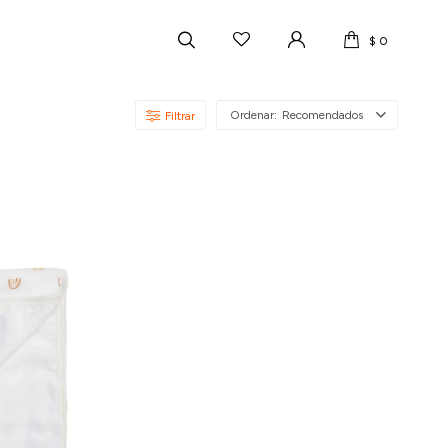
$
0
Recomendados