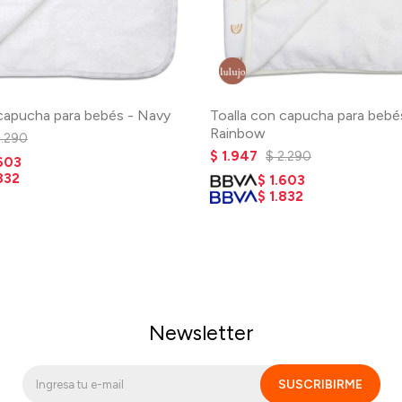
 capucha para bebés - Navy
Toalla con capucha para bebé
Rainbow
2.290
$
1.947
$
2.290
603
832
$
1.603
$
1.832
Newsletter
SUSCRIBIRME