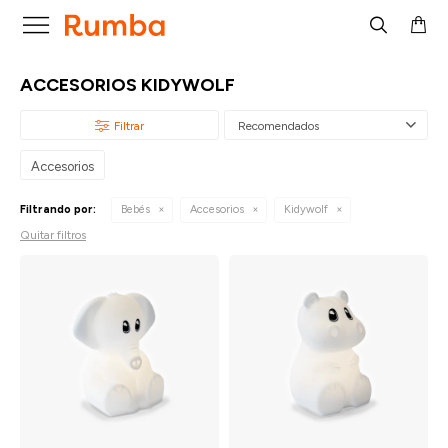

ACCESORIOS KIDYWOLF
Recomendados
Accesorios
Filtrando por:
Bebés
Accesorios
Kidywolf
Quitar filtros