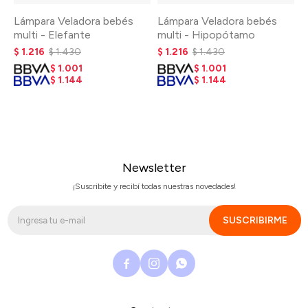
Lámpara Veladora bebés
Lámpara Veladora bebés
multi - Elefante
multi - Hipopótamo
$
1.216
$
1.430
$
1.216
$
1.430
$
1.001
$
1.001
$
1.144
$
1.144
Newsletter
¡Suscribite y recibí todas nuestras novedades!
SUSCRIBIRME


