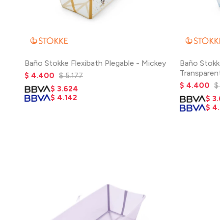
Baño Stokke Flexibath Plegable - Mickey
Baño Stokke
Transparen
$
4.400
$
5.177
$
4.400
$
$
3.624
$
4.142
$
3
$
4