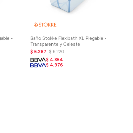
able -
Baño Stokke Flexibath XL Plegable -
Transparente y Celeste
$
5.287
$
6.220
$
4.354
$
4.976