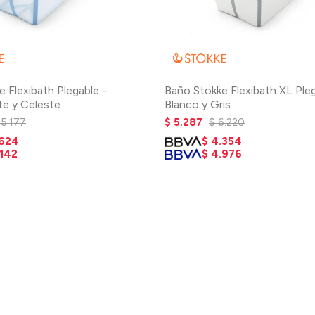
 Flexibath Plegable -
Baño Stokke Flexibath XL Pleg
te y Celeste
Blanco y Gris
5.177
$
5.287
$
6.220
.624
$
4.354
.142
$
4.976