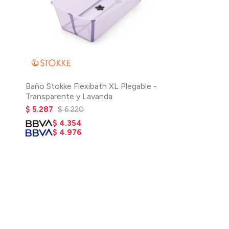
Baño Stokke Flexibath XL Plegable -
Transparente y Lavanda
$
5.287
$
6.220
$
4.354
$
4.976