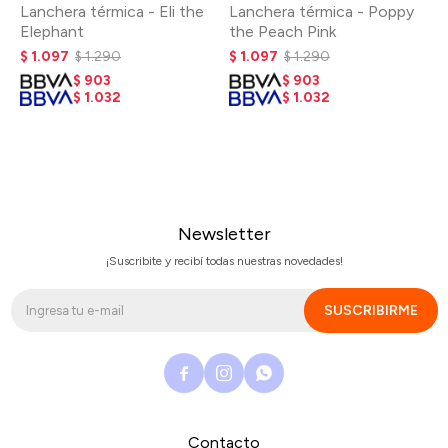
Lanchera térmica - Eli the
Lanchera térmica - Poppy
Elephant
the Peach Pink
$
1.097
$
1.290
$
1.097
$
1.290
$
903
$
903
$
1.032
$
1.032
Newsletter
¡Suscribite y recibí todas nuestras novedades!
SUSCRIBIRME



Contacto