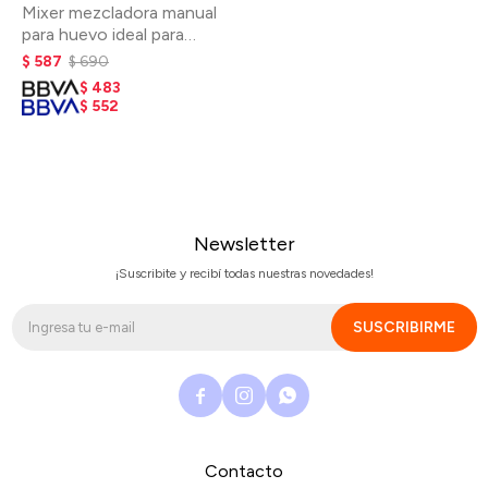
Mixer mezcladora manual
para huevo ideal para
omelette
$
587
$
690
$
483
$
552
Newsletter
¡Suscribite y recibí todas nuestras novedades!
SUSCRIBIRME



Contacto