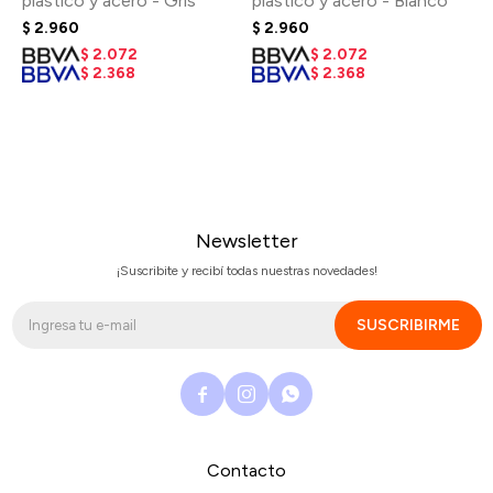
plástico y acero - Gris
plástico y acero - Blanco
$
2.960
$
2.960
$
2.072
$
2.072
$
2.368
$
2.368
Newsletter
¡Suscribite y recibí todas nuestras novedades!
SUSCRIBIRME



Contacto