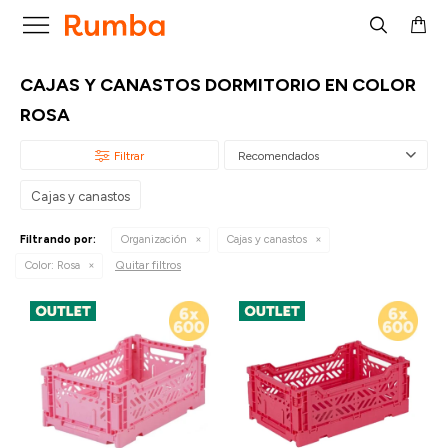

CAJAS Y CANASTOS DORMITORIO EN COLOR
ROSA
Recomendados
Cajas y canastos
Filtrando por:
Organización
Cajas y canastos
Quitar filtros
Color:
Rosa