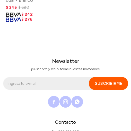
dual - Blanco
$
345
$
690
$
242
$
276
Newsletter
¡Suscribite y recibí todas nuestras novedades!
SUSCRIBIRME



Contacto