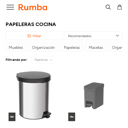

PAPELERAS COCINA
Recomendados
Muebles
Organización
Papeleras
Macetas
Organiza
Filtrando por:
Papeleras