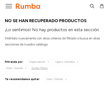

NO SE HAN RECUPERADO PRODUCTOS
¡Lo sentimos! No hay productos en esta sección.
Inténtalo nuevamente con otros criterios de filtrado o busca en otras
secciones de nuestro catálogo.
Filtrando por:
Organización
Cajas y canastos
Quitar filtros
Color:
Celeste
Te recomendamos quitar:
Color:
Celeste