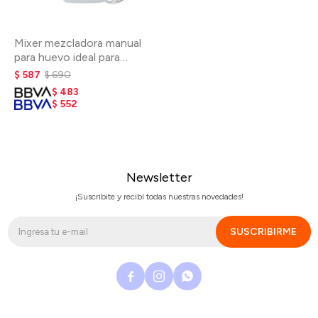
Mixer mezcladora manual
para huevo ideal para
omelette
$
587
$
690
$
483
$
552
Newsletter
¡Suscribite y recibí todas nuestras novedades!
SUSCRIBIRME


