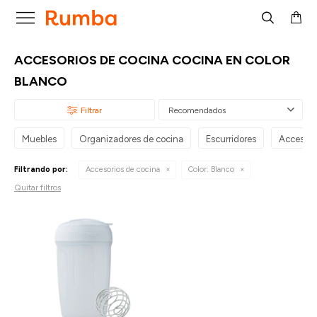

ACCESORIOS DE COCINA COCINA EN COLOR
BLANCO
Recomendados
Muebles
Organizadores de cocina
Escurridores
Accesori
Filtrando por:
Accesorios de cocina
Color:
Blanco
Quitar filtros