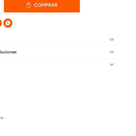
COMPRAR

luciones
ra: