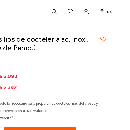
$
0
ilios de cocteleria ac. inoxi.
e de Bambú
$
2.093
$
2.392
todo lo necesario para preparar los cócteles más deliciosos y
sorprenderán a tus invitados.
experto?