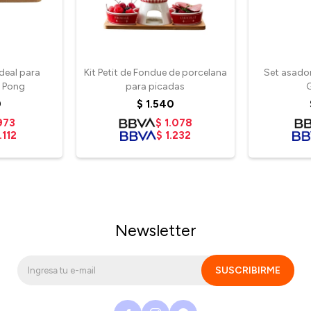
deal para
Kit Petit de Fondue de porcelana
Set asador 
r Pong
para picadas
G
0
$
1.540
973
$
1.078
.112
$
1.232
Newsletter
SUSCRIBIRME