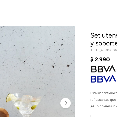
Set utens
y soport
LE_43-1K-006
$
2.990
Este kit contiene 
refrescantes que 
¿Aún no eres un 