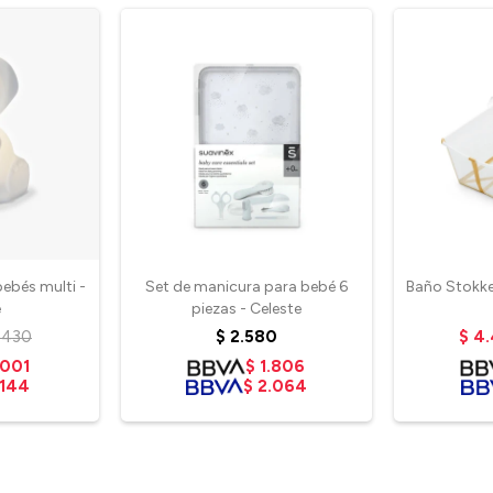
ebés multi -
Set de manicura para bebé 6
Baño Stokke 
e
piezas - Celeste
.430
$
2.580
$
4.
.001
$
1.806
.144
$
2.064