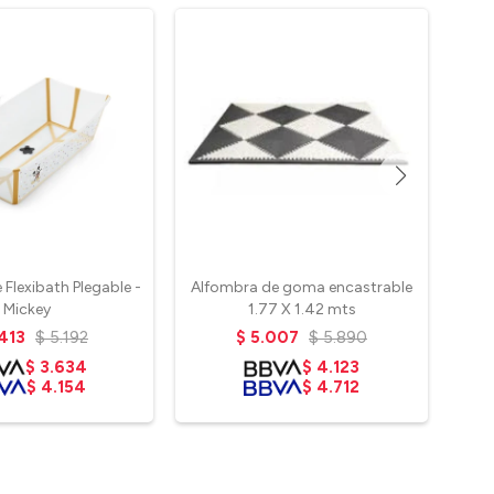
Flexibath Plegable -
Alfombra de goma encastrable
Mickey
1.77 X 1.42 mts
413
$
5.192
$
5.007
$
5.890
$
3.634
$
4.123
$
4.154
$
4.712