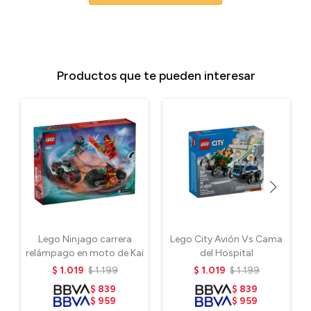
Productos que te pueden interesar
Lego Ninjago carrera
Lego City Avión Vs Cama
relámpago en moto de Kai
del Hospital
$
1.019
$
1.199
$
1.019
$
1.199
$
839
$
839
$
959
$
959