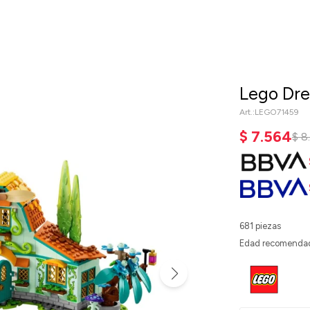
Lego Dre
LEGO71459
$
7.564
$
8
681 piezas
Edad recomendad