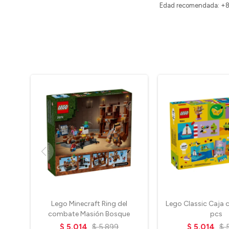
Edad recomendada: +8
Lego Minecraft Ring del
Lego Classic Caja 
combate Masión Bosque
pcs
$
5.014
$
5.899
$
5.014
$