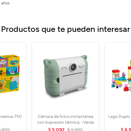
 años
Productos que te pueden interesar
creativa 750
Cámara de fotos instantánea
Lego Duplo
con impresión térmica - Verde
5.899
$
5.092
$
5.990
$
6.