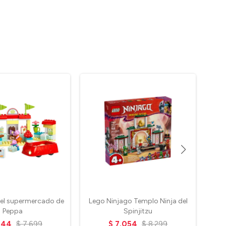
 el supermercado de
Lego Ninjago Templo Ninja del
L
Peppa
Spinjitzu
544
$
7.699
$
7.054
$
8.299