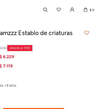
$
0
amzzz Establo de criaturas
.899
15
$
6.229
$
7.119
a: +8 años