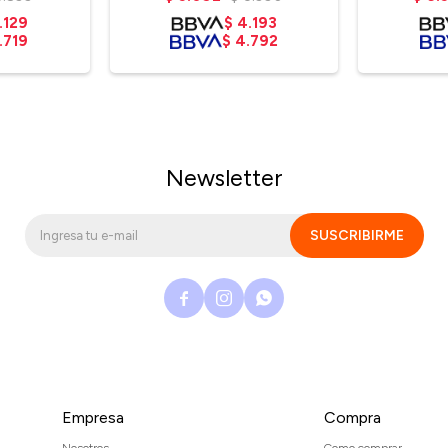
.129
$
4.193
.719
$
4.792
Newsletter
SUSCRIBIRME



Empresa
Compra
Nosotros
Como comprar