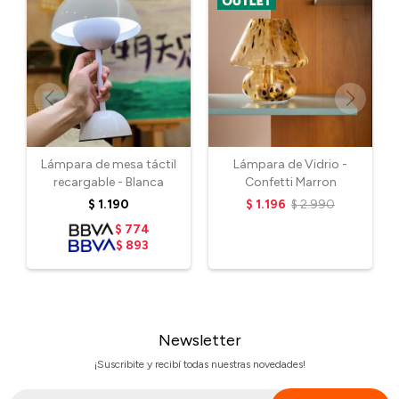
Lámpara de mesa táctil
Lámpara de Vidrio -
recargable - Blanca
Confetti Marron
$
1.190
$
1.196
$
2.990
$
774
$
893
Newsletter
¡Suscribite y recibí todas nuestras novedades!