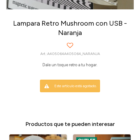
Lampara Retro Mushroom con USB -
Naranja
A405064A405064_NARANJA
Dale un toque retro a tu hogar.
Este artículo está agotado.
Productos que te pueden interesar