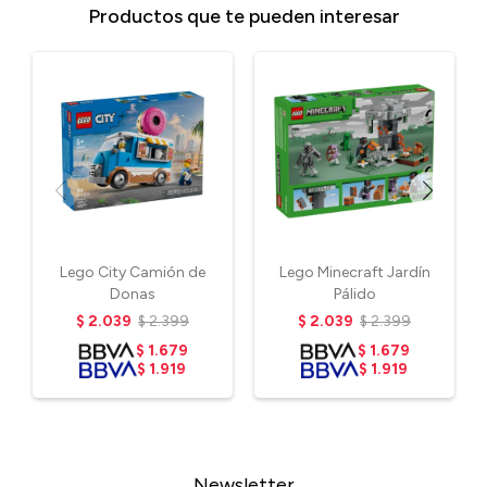
Productos que te pueden interesar
Lego City Camión de
Lego Minecraft Jardín
Donas
Pálido
$
2.039
$
2.399
$
2.039
$
2.399
$
1.679
$
1.679
$
1.919
$
1.919
Newsletter