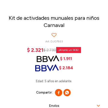
Kit de activdades munuales para niños
Carnaval
DJ07933
$
2.321
$
2.730
14
$
1.911
$
2.184
Edad: 5 años en adelante.


Envíos