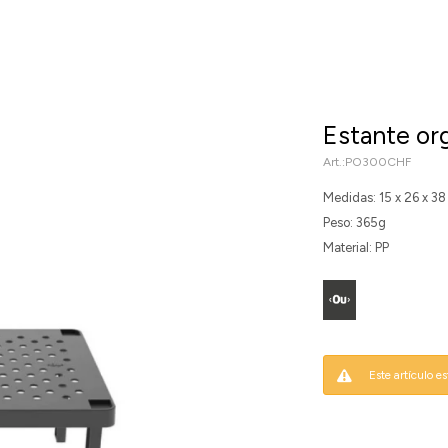
Estante or
PO300CHF
Medidas: 15 x 26 x 3
Peso: 365g
Material: PP
Este artículo e