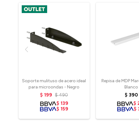
Soporte mulituso de acero ideal
Repisa de MDP Ma
para microondas - Negro
Blanco
$
199
$
490
$
390
$
139
$
$
159
$