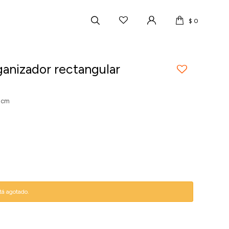
$
0
ganizador rectangular
8 cm
stá agotado.