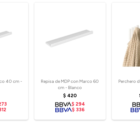
rco 40 cm -
Repisa de MDP con Marco 60
Perchero 
cm - Blanco
$
420
273
$
294
312
$
336