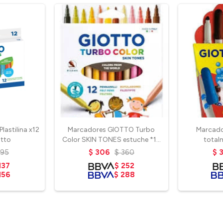
lastilina x12
Marcadores GIOTTO Turbo
Marcado
otto
Color SKIN TONES estuche *12
total
col.
195
$
306
$
360
$
137
$
252
156
$
288