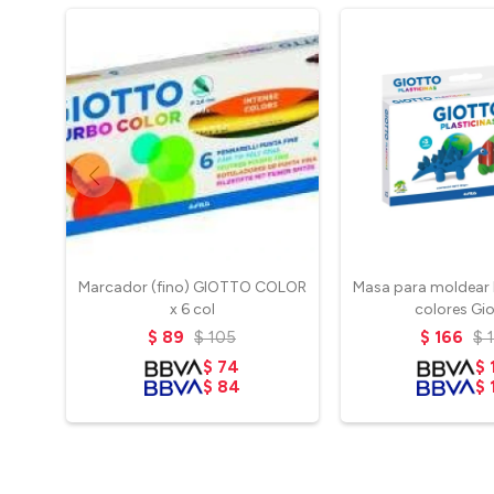
Marcador (fino) GIOTTO COLOR
Masa para moldear P
x 6 col
colores Gi
$
89
$
105
$
166
$
$
74
$
$
84
$