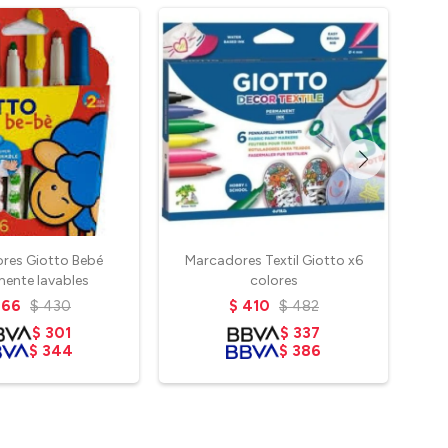
res Giotto Bebé
Marcadores Textil Giotto x6
Set 
mente lavables
colores
366
$
430
$
410
$
482
$
301
$
337
$
344
$
386