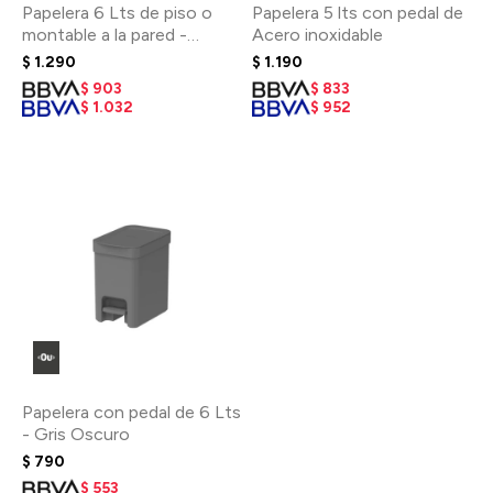
Papelera 6 Lts de piso o
Papelera 5 lts con pedal de
montable a la pared -
Acero inoxidable
Blanco
$
1.290
$
1.190
$
903
$
833
$
1.032
$
952
Papelera con pedal de 6 Lts
- Gris Oscuro
$
790
$
553