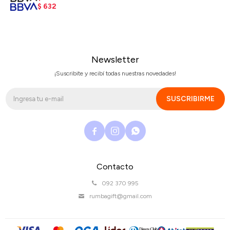
$
632
Newsletter
¡Suscribite y recibí todas nuestras novedades!
SUSCRIBIRME



Contacto
092 370 995
rumbagift@gmail.com