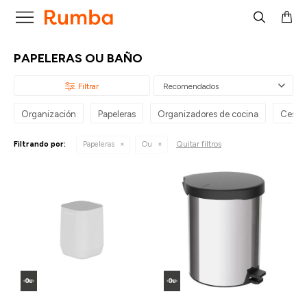

PAPELERAS OU BAÑO
Recomendados
Organización
Papeleras
Organizadores de cocina
Cestos
Quitar filtros
Filtrando por:
Papeleras
Ou