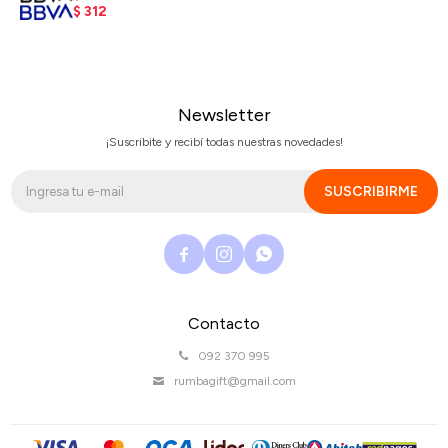
$
312
Newsletter
¡Suscribite y recibí todas nuestras novedades!
SUSCRIBIRME



Contacto
092 370 995
rumbagift@gmail.com