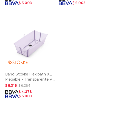
$
5.003
$
5.003
Baño Stokke Flexibath XL
Plegable - Transparente y
Lavanda
$
5.316
$
6.254
$
4.378
$
5.003