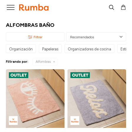

ALFOMBRAS BAÑO
Recomendados
Organización
Papeleras
Organizadores de cocina
Estilo 
Filtrando por:
Alfombras