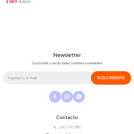
$
560
$
800
Newsletter
¡Suscribite y recibí todas nuestras novedades!
SUSCRIBIRME



Contacto
092 370 995